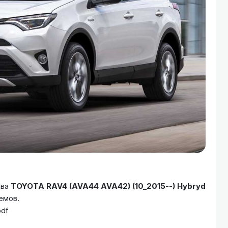
ова
TOYOTA RAV4 (AVA44 AVA42) (10_2015--) Hybryd
емов.
pdf