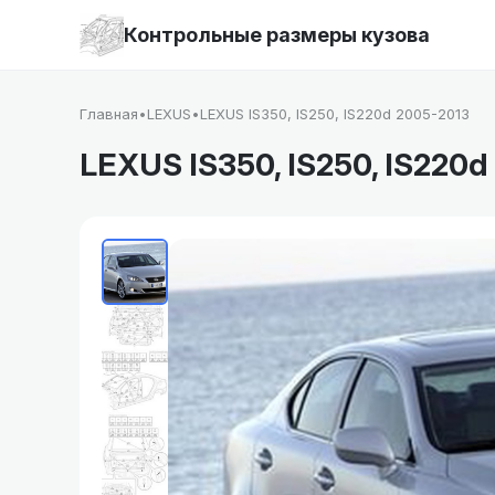
Контрольные размеры кузова
Главная
•
LEXUS
•
LEXUS IS350, IS250, IS220d 2005-2013
LEXUS IS350, IS250, IS220d