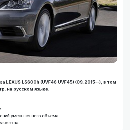
ова
LEXUS LS600h (UVF46 UVF45) (09_2015--), в том
р. на русском языке.
.
жений уменьшенного объема.
качества.