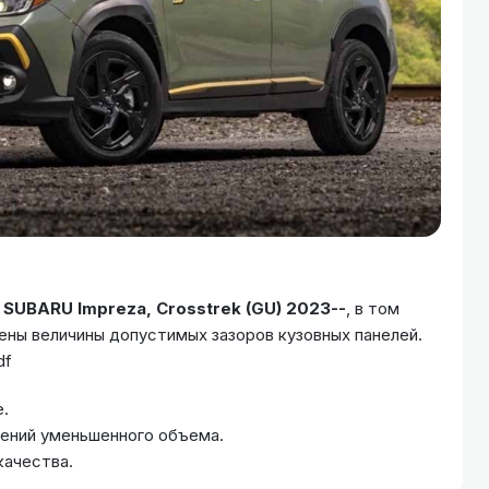
а
SUBARU Impreza, Crosstrek (GU) 2023--
, в том
ны величины допустимых зазоров кузовных панелей.
df
.
жений уменьшенного объема.
качества.