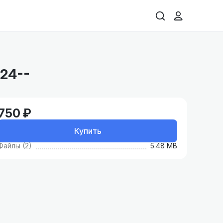
024--
750 ₽
Купить
Файлы (2)
5.48 MB